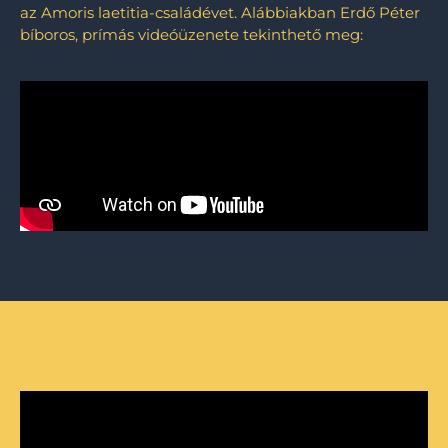
az Amoris laetitia-családévet. Alábbiakban Erdő Péter
bíboros, prímás videóüzenete tekinthető meg: