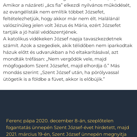
Amikor a názáreti „ács fia” elkezdi nyilvános működését,
az evangélisták nem említik többet Józsefet,
feltételezhetjük, hogy akkor már nem élt. Halálánál
valószínűleg jelen volt Jézus és Mária, ezért Józsefet
tartják a jó halál védőszentjének.
A katolikus vidékeken József napja tavaszkezdetnek
számít. Azok a szegediek, akik télidőben nem iparkodtak
házuk előtt és udvarukban a hó eltakarításával, azt
mondták tréfásan: „Nem vergődök vele, majd
mögfogadom Szent Józsefet, majd elhordja ő.” Más
mondás szerint: „Szent József után, ha pörölyvassal
ütögetik is a földbe a füvet, akkor is előbújik.”
Ferenc pápa 2020. december 8-án, szeplőtelen
fogantatás ünnepén Szent József-évet hirdetett, majd
2021. március 19-én, Szent József ünnepén megnyitja