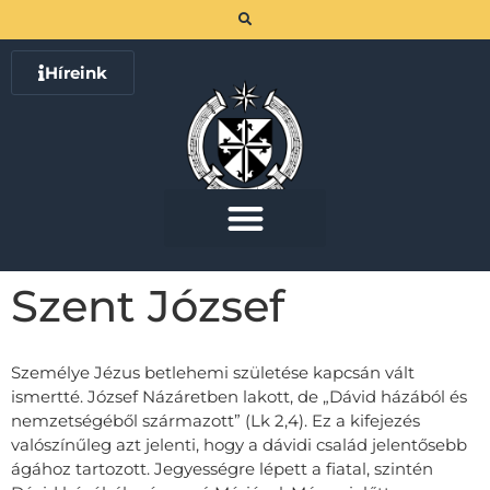
Híreink
Szent József
Személye Jézus betlehemi születése kapcsán vált
ismertté. József Názáretben lakott, de „Dávid házából és
nemzetségéből származott” (Lk 2,4). Ez a kifejezés
valószínűleg azt jelenti, hogy a dávidi család jelentősebb
ágához tartozott. Jegyességre lépett a fiatal, szintén