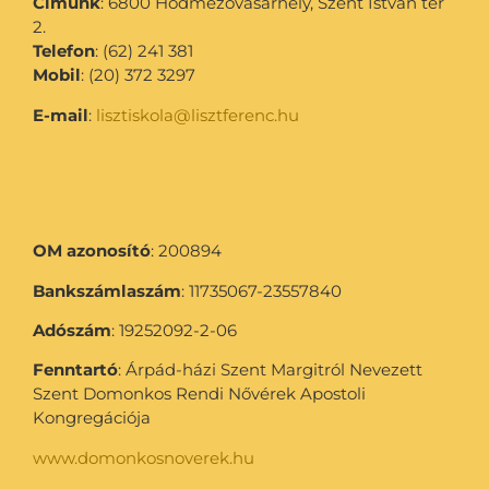
Címünk
: 6800 Hódmezővásárhely, Szent István tér
2.
Telefon
: (62) 241 381
Mobil
: (20) 372 3297
E-mail
:
lisztiskola@lisztferenc.hu
OM azonosító
: 200894
Bankszámlaszám
: 11735067-23557840
Adószám
: 19252092-2-06
Fenntartó
: Árpád-házi Szent Margitról Nevezett
Szent Domonkos Rendi Nővérek Apostoli
Kongregációja
www.domonkosnoverek.hu