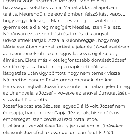
Dávid házából származó Máriával. Még mielőtt
házasságot kötöttek volna, Máriát áldott állapotban
találta. Megrendült, de egy álomban felszólítást kapott,
hogy vegye feleségül Máriát, és vállalja a születendő
gyermeket, aki a rég megígért Messiás, Isten Fia lesz.
Néhányan ezt a szentírási részt második angyali
üdvözletnek tartják. Azzal a különbséggel, hogy míg
Mária esetében nappal történt a jelenés, József esetében
az isteni tervekről szóló megnyilatkozás éjjel zajlott,
álmában. Élete másik két legfontosabb döntését József
szintén éjszaka hozta meg: a napkeleti bölcsek
látogatása után úgy döntött, hogy nem térnek vissza
Názáretbe, hanem Egyiptomba mennek. Amikor
Heródes meghalt, Józsefnek szintén álmában jelent meg
az Úr angyala, s József – követve az angyal útmutatását –
visszatért Názáretbe.
József kapcsolata Jézussal egyedülálló volt. József nem
édesapja, hanem nevelőapja Jézusnak, hiszen Jézus
emberségét Isten csodával szólította létbe.
Utoljára a tizenkét éves Jézus jeruzsálemi eltűnésekor
olvasunk Józsefről az evangéliumban (vö. Lk 2,42).