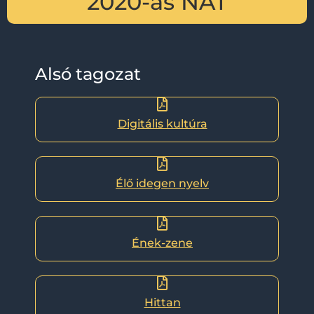
2020-as NAT
Alsó tagozat
Digitális kultúra
Élő idegen nyelv
Ének-zene
Hittan