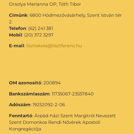
Orsolya Marianna OP, Tóth Tibor
Címünk
: 6800 Hódmezővásárhely, Szent István tér
2.
Telefon
: (62) 241 381
Mobil
: (20) 372 3297
E-mail
:
lisztiskola@lisztferenc.hu
OM azonosító
: 200894
Bankszámlaszám
: 11735067-23557840
Adószám
: 19252092-2-06
Fenntartó
: Árpád-házi Szent Margitról Nevezett
Szent Domonkos Rendi Nővérek Apostoli
Kongregációja