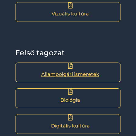
Vizuális kultúra
Felső tagozat
Állampolgári ismeretek
Biológia
Digitális kultúra