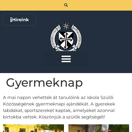
Híreink
Gyermeknap
A mai napon vehették át tanulóink az iskola Szülői
Közösségének gyermeknapi ajándékát. A gyerekek
labdákat, sportszereket kaptak, amelyeket azonnal
birtokba vettek. Köszönjük a szülők segítségét!