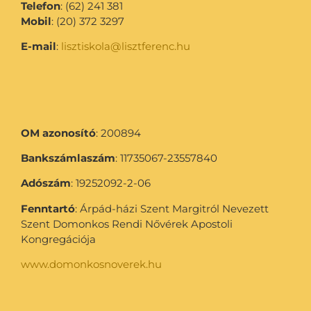
Telefon
: (62) 241 381
Mobil
: (20) 372 3297
E-mail
:
lisztiskola@lisztferenc.hu
OM azonosító
: 200894
Bankszámlaszám
: 11735067-23557840
Adószám
: 19252092-2-06
Fenntartó
: Árpád-házi Szent Margitról Nevezett
Szent Domonkos Rendi Nővérek Apostoli
Kongregációja
www.domonkosnoverek.hu