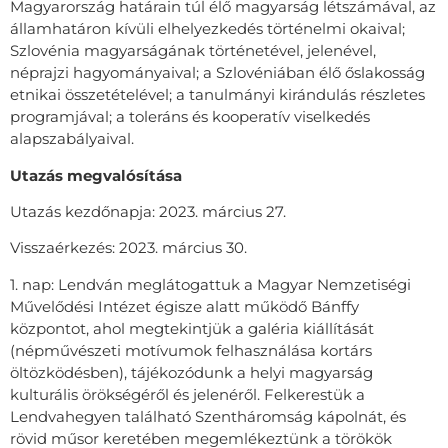
Magyarország határain túl élő magyarság létszámával, az
államhatáron kívüli elhelyezkedés történelmi okaival;
Szlovénia magyarságának történetével, jelenével,
néprajzi hagyományaival; a Szlovéniában élő őslakosság
etnikai összetételével; a tanulmányi kirándulás részletes
programjával; a toleráns és kooperatív viselkedés
alapszabályaival.
Utazás megvalósítása
Utazás kezdőnapja: 2023. március 27.
Visszaérkezés: 2023. március 30.
1. nap: Lendván meglátogattuk a Magyar Nemzetiségi
Művelődési Intézet égisze alatt működő Bánffy
központot, ahol megtekintjük a galéria kiállítását
(népművészeti motívumok felhasználása kortárs
öltözködésben), tájékozódunk a helyi magyarság
kulturális örökségéről és jelenéről. Felkerestük a
Lendvahegyen található Szentháromság kápolnát, és
rövid műsor keretében megemlékeztünk a törökök