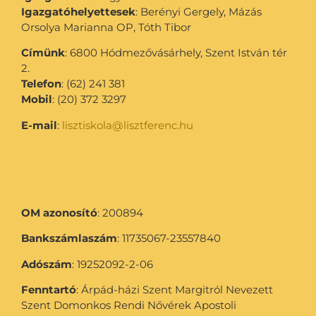
Igazgatóhelyettesek
: Berényi Gergely, Mázás
Orsolya Marianna OP, Tóth Tibor
Címünk
: 6800 Hódmezővásárhely, Szent István tér
2.
Telefon
: (62) 241 381
Mobil
: (20) 372 3297
E-mail
:
lisztiskola@lisztferenc.hu
OM azonosító
: 200894
Bankszámlaszám
: 11735067-23557840
Adószám
: 19252092-2-06
Fenntartó
: Árpád-házi Szent Margitról Nevezett
Szent Domonkos Rendi Nővérek Apostoli