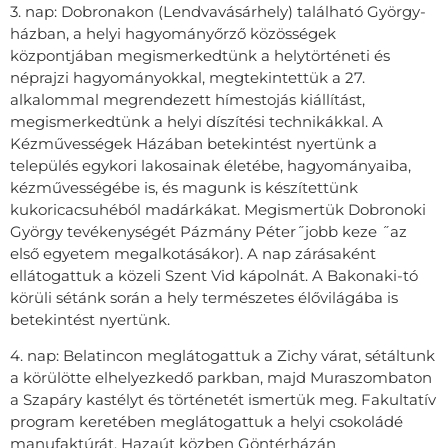
3. nap: Dobronakon (Lendvavásárhely) található György-
házban, a helyi hagyományőrző közösségek
központjában megismerkedtünk a helytörténeti és
néprajzi hagyományokkal, megtekintettük a 27.
alkalommal megrendezett hímestojás kiállítást,
megismerkedtünk a helyi díszítési technikákkal. A
Kézművességek Házában betekintést nyertünk a
település egykori lakosainak életébe, hagyományaiba,
kézművességébe is, és magunk is készítettünk
kukoricacsuhéból madárkákat. Megismertük Dobronoki
György tevékenységét Pázmány Péter˝jobb keze ˝az
első egyetem megalkotásákor). A nap zárásaként
ellátogattuk a közeli Szent Vid kápolnát. A Bakonaki-tó
körüli sétánk során a hely természetes élővilágába is
betekintést nyertünk.
4. nap: Belatincon meglátogattuk a Zichy várat, sétáltunk
a körülötte elhelyezkedő parkban, majd Muraszombaton
a Szapáry kastélyt és történetét ismertük meg. Fakultatív
program keretében meglátogattuk a helyi csokoládé
manufaktúrát. Hazaút közben Göntérházán