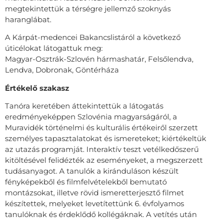
megtekintettük a térségre jellemző szoknyás
haranglábat.
A Kárpát-medencei Bakancslistáról a következő
úticélokat látogattuk meg:
Magyar-Osztrák-Szlovén hármashatár, Felsőlendva,
Lendva, Dobronak, Göntérháza
Értékelő szakasz
Tanóra keretében áttekintettük a látogatás
eredményeképpen Szlovénia magyarságáról, a
Muravidék történelmi és kulturális értékeiről szerzett
személyes tapasztalatokat és ismereteket; kiértékeltük
az utazás programját. Interaktív teszt vetélkedőszerű
kitöltésével felidézték az eseményeket, a megszerzett
tudásanyagot. A tanulók a kiránduláson készült
fényképekből és filmfelvételekből bemutató
montázsokat, illetve rövid ismeretterjesztő filmet
készítettek, melyeket levetítettünk 6. évfolyamos
tanulóknak és érdeklődő kollégáknak. A vetítés után