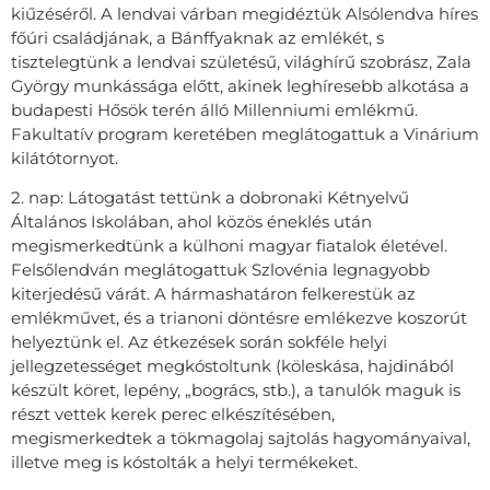
kiűzéséről. A lendvai várban megidéztük Alsólendva híres
főúri családjának, a Bánffyaknak az emlékét, s
tisztelegtünk a lendvai születésű, világhírű szobrász, Zala
György munkássága előtt, akinek leghíresebb alkotása a
budapesti Hősök terén álló Millenniumi emlékmű.
Fakultatív program keretében meglátogattuk a Vinárium
kilátótornyot.
2. nap: Látogatást tettünk a dobronaki Kétnyelvű
Általános Iskolában, ahol közös éneklés után
megismerkedtünk a külhoni magyar fiatalok életével.
Felsőlendván meglátogattuk Szlovénia legnagyobb
kiterjedésű várát. A hármashatáron felkerestük az
emlékművet, és a trianoni döntésre emlékezve koszorút
helyeztünk el. Az étkezések során sokféle helyi
jellegzetességet megkóstoltunk (köleskása, hajdinából
készült köret, lepény, „bogrács, stb.), a tanulók maguk is
részt vettek kerek perec elkészítésében,
megismerkedtek a tökmagolaj sajtolás hagyományaival,
illetve meg is kóstolták a helyi termékeket.