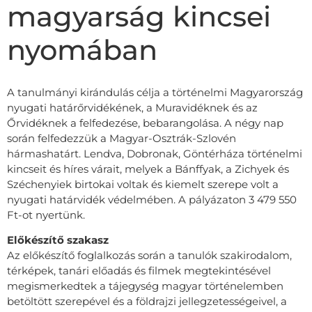
magyarság kincsei
nyomában
A tanulmányi kirándulás célja a történelmi Magyarország
nyugati határőrvidékének, a Muravidéknek és az
Őrvidéknek a felfedezése, bebarangolása. A négy nap
során felfedezzük a Magyar-Osztrák-Szlovén
hármashatárt. Lendva, Dobronak, Göntérháza történelmi
kincseit és híres várait, melyek a Bánffyak, a Zichyek és
Széchenyiek birtokai voltak és kiemelt szerepe volt a
nyugati határvidék védelmében. A pályázaton 3 479 550
Ft-ot nyertünk.
Előkészítő szakasz
Az előkészítő foglalkozás során a tanulók szakirodalom,
térképek, tanári előadás és filmek megtekintésével
megismerkedtek a tájegység magyar történelemben
betöltött szerepével és a földrajzi jellegzetességeivel, a