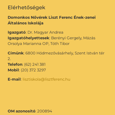
Elérhetőségek
Domonkos Nővérek Liszt Ferenc Ének-zenei
Általános Iskolája
Igazgató
: Dr. Magyar Andrea
Igazgatóhelyettesek
: Berényi Gergely, Mázás
Orsolya Marianna OP, Tóth Tibor
Címünk
: 6800 Hódmezővásárhely, Szent István tér
2.
Telefon
: (62) 241 381
Mobil
: (20) 372 3297
E-mail
:
lisztiskola@lisztferenc.hu
OM azonosító
: 200894