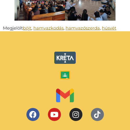
Megjelölt
böjt
,
hamvazkodás
,
hamvazószerda
,
húsvét