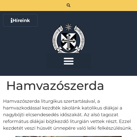
Híreink
Hamvazószerda
Hamvazószerda liturgikus szertartásával, a
hamvazkodással kezdték iskolánk katolikus diákjai a
nagyböjti elcsendesedés időszakát. Az alsó tagozat
református diákjai böjtkezdő liturgián vettek részt. Ezzel
kezdetét veszi húsvét ünnepére való lelki felkészülésünk.