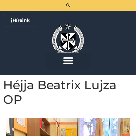
Híreink
Héjja Beatrix Lujza
OP