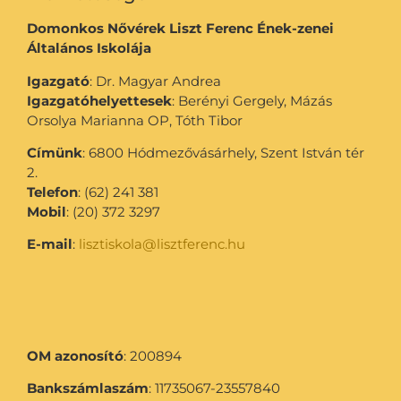
Domonkos Nővérek Liszt Ferenc Ének-zenei
Általános Iskolája
Igazgató
: Dr. Magyar Andrea
Igazgatóhelyettesek
: Berényi Gergely, Mázás
Orsolya Marianna OP, Tóth Tibor
Címünk
: 6800 Hódmezővásárhely, Szent István tér
2.
Telefon
: (62) 241 381
Mobil
: (20) 372 3297
E-mail
:
lisztiskola@lisztferenc.hu
OM azonosító
: 200894
Bankszámlaszám
: 11735067-23557840