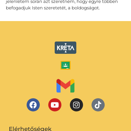
jelenlétem során azt szeretném, hogy egyre többen
befogadjuk Isten szeretetét, a boldogságot.
Elérhetőségek