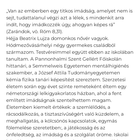
„Van az emberben egy titkos imádság, amelyet nem is
sejt, tudattalanul végzi azt a lélek, s mindenkit arra
indít, hogy imádkozzék úgy, ahogyan képes rá”
(Zarándok, vö. Róm 8,31).
Héjja Beatrix Lujza domonkos nővér vagyok.
Hódmezővásárhelyi négy gyermekes családból
származom. Testvéreimmel együtt ebben az iskolában
tanultam. A Pannonhalmi Szent Gellért Főiskolán
hittanári, a Semmelweis Egyetemen mentálhigiénés
szakember, a József Attila Tudományegyetemen
kémia fizika tanári képesítést szereztem. Szerzetesi
életem során egy évet szinte remeteként éltem egy
németországi lelkigyakorlatos házban, ahol a fent
említett imádságnak szentelhettem magam.
Életemben kiemelt értékek: a szemlélődés, a
rácsodálkozás, a tisztaszívűségért való küzdelem, a
meghallgatás, a kölcsönös kapcsolatok, egymás
fölemelése szeretetben:, a játékosság és az
önfeledtség, az imádság és a szolgálat öröme. Iskolai