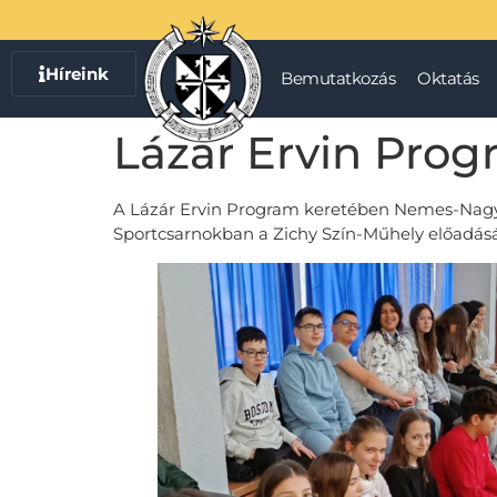
Híreink
Bemutatkozás
Oktatás
Lázár Ervin Pro
A Lázár Ervin Program keretében Nemes-Nagy Á
Sportcsarnokban a Zichy Szín-Műhely előadás