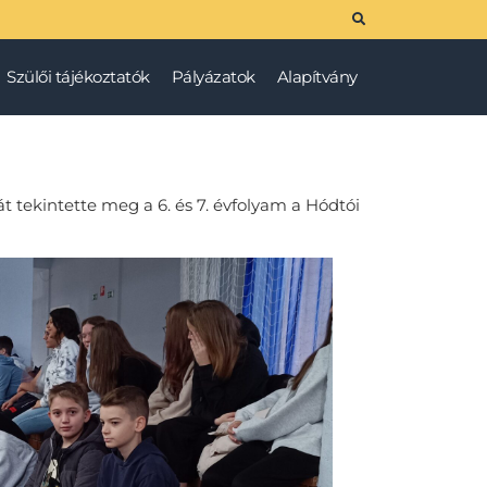
Szülői tájékoztatók
Pályázatok
Alapítvány
tekintette meg a 6. és 7. évfolyam a Hódtói