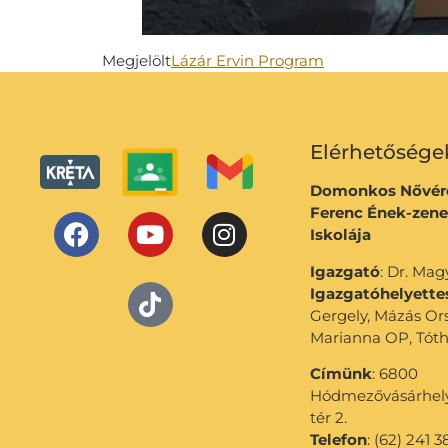
Megjelölt
Lázár Ervin Program
Elérhetősége
Domonkos Nővére
Ferenc Ének-zene
Iskolája
Igazgató
: Dr. Ma
Igazgatóhelyette
Gergely, Mázás Or
Marianna OP, Tóth
Címünk
: 6800
Hódmezővásárhely,
tér 2.
Telefon
: (62) 241 3