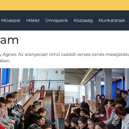
Művészet
Hitélet
Ünnepeink
Közösség
Munkatársak
gram
gnes: Az aranyecset című családi verses-zenés mesejátékát 
ában.