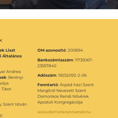
k
k Liszt
OM azonosító
: 200894
i Általános
Bankszámlaszám
: 11735067-
23557840
gyar Andrea
Adószám
: 19252092-2-06
sek
: Berényi
solya
Fenntartó
: Árpád-házi Szent
 Tibor
Margitról Nevezett Szent
Domonkos Rendi Nővérek
Apostoli Kongregációja
 Szent István
www.domonkosnoverek.hu
81