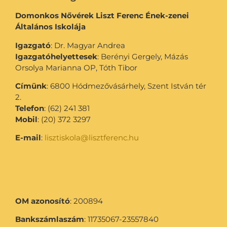
Domonkos Nővérek Liszt Ferenc Ének-zenei
Általános Iskolája
Igazgató
: Dr. Magyar Andrea
Igazgatóhelyettesek
: Berényi Gergely, Mázás
Orsolya Marianna OP, Tóth Tibor
Címünk
: 6800 Hódmezővásárhely, Szent István tér
2.
Telefon
: (62) 241 381
Mobil
: (20) 372 3297
E-mail
:
lisztiskola@lisztferenc.hu
OM azonosító
: 200894
Bankszámlaszám
: 11735067-23557840