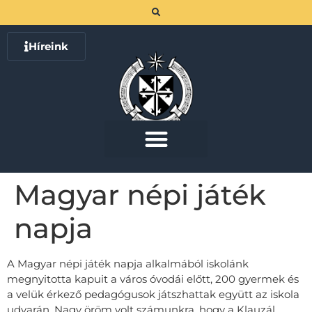
Híreink
Magyar népi játék
napja
A Magyar népi játék napja alkalmából iskolánk
megnyitotta kapuit a város óvodái előtt, 200 gyermek és
a velük érkező pedagógusok játszhattak együtt az iskola
udvarán. Nagy öröm volt számunkra, hogy a Klauzál