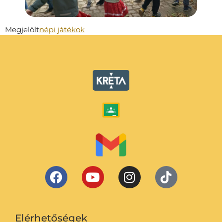
Megjelölt
népi játékok
Elérhetőségek