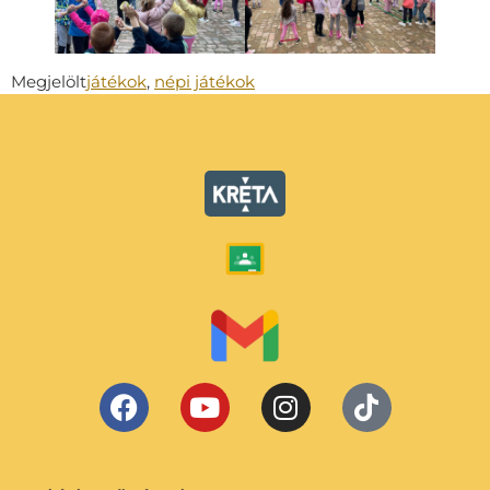
Megjelölt
játékok
,
népi játékok