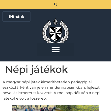
Híreink
Népi játékok
A magyar népi játék kimeríthetetlen pedagógiai
eszköztárként van jelen mindennapjainkban, fejleszt,
nevel és ismeretet közvetít. A mai nap délután a népi
játékoké volt a főszerep.