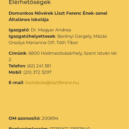
Elérhetőségek
Domonkos Nővérek Liszt Ferenc Ének-zenei
Általános Iskolája
Igazgató
: Dr. Magyar Andrea
Igazgatóhelyettesek
: Berényi Gergely, Mázás
Orsolya Marianna OP, Tóth Tibor
Címünk
: 6800 Hódmezővásárhely, Szent István tér
2.
Telefon
: (62) 241 381
Mobil
: (20) 372 3297
E-mail
:
lisztiskola@lisztferenc.hu
OM azonosító
: 200894
Bankszámlaszám
: 11735067-23557840