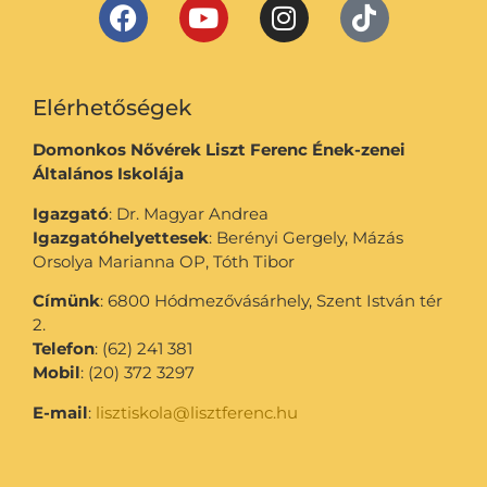
Elérhetőségek
Domonkos Nővérek Liszt Ferenc Ének-zenei
Általános Iskolája
Igazgató
: Dr. Magyar Andrea
Igazgatóhelyettesek
: Berényi Gergely, Mázás
Orsolya Marianna OP, Tóth Tibor
Címünk
: 6800 Hódmezővásárhely, Szent István tér
2.
Telefon
: (62) 241 381
Mobil
: (20) 372 3297
E-mail
:
lisztiskola@lisztferenc.hu