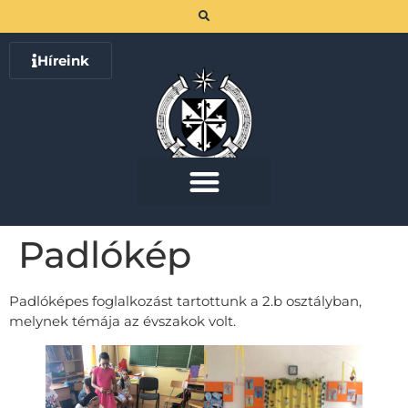
Híreink
Padlókép
Padlóképes foglalkozást tartottunk a 2.b osztályban,
melynek témája az évszakok volt.