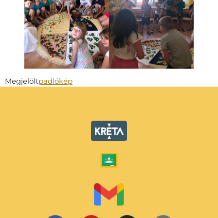
Megjelölt
padlókép