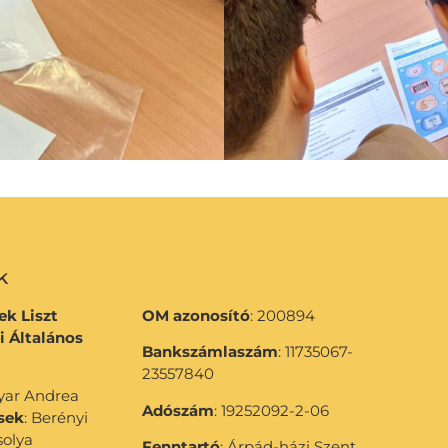
k
k Liszt
OM azonosító
: 200894
i Általános
Bankszámlaszám
: 11735067-
23557840
gyar Andrea
Adószám
: 19252092-2-06
sek
: Berényi
solya
Fenntartó
: Árpád-házi Szent