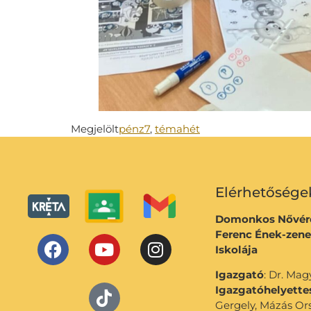
Megjelölt
pénz7
,
témahét
Elérhetősége
Domonkos Nővére
Ferenc Ének-zene
Iskolája
Igazgató
: Dr. Ma
Igazgatóhelyette
Gergely, Mázás Or