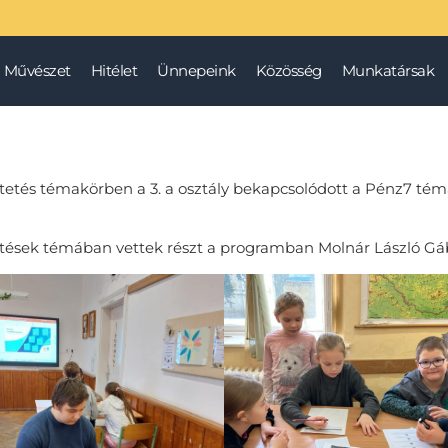
Művészet
Hitélet
Ünnepeink
Közösség
Munkatársak
ektetés témakörben a 3. a osztály bekapcsolódott a Pénz7 
tetések témában vettek részt a programban Molnár László Gá