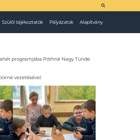
Szülői tájékoztatók
Pályázatok
Alapítvány
témahét programjába Póthné Nagy Tünde
borné vezetésével.