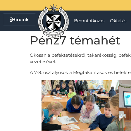
Híreink
Bemutatkozás
Oktatás
Pénz7 témahét
Okosan a befektetésekről, takarékosság, bef
vezetésével.
A 7-8. osztályosok a Megtakarítások és befek