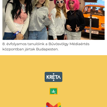
8. évfolyamos tanulóink a Bűvösvölgy Médiaértés
központban jártak Budapesten.