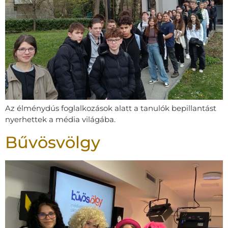
Az élménydús foglalkozások alatt a tanulók bepillantást
nyerhettek a média világába.
Bűvösvölgy