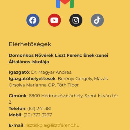
Elérhetőségek
Domonkos Nővérek Liszt Ferenc Ének-zenei
Általános Iskolája
Igazgató
: Dr. Magyar Andrea
Igazgatóhelyettesek
: Berényi Gergely, Mázás
Orsolya Marianna OP, Tóth Tibor
Címünk
: 6800 Hódmezővásárhely, Szent István tér
2.
Telefon
: (62) 241 381
Mobil
: (20) 372 3297
E-mail
:
lisztiskola@lisztferenc.hu