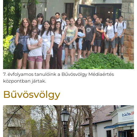
7. évfolyamos tanulóink a Bűvösvölgy Médiaértés
központban jártak.
Bűvösvölgy