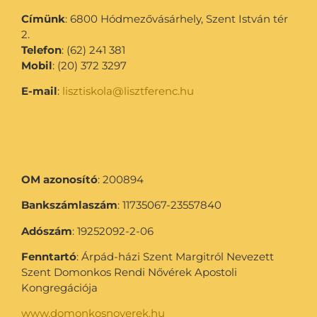
Címünk
: 6800 Hódmezővásárhely, Szent István tér
2.
Telefon
: (62) 241 381
Mobil
: (20) 372 3297
E-mail
:
lisztiskola@lisztferenc.hu
OM azonosító
: 200894
Bankszámlaszám
: 11735067-23557840
Adószám
: 19252092-2-06
Fenntartó
: Árpád-házi Szent Margitról Nevezett
Szent Domonkos Rendi Nővérek Apostoli
Kongregációja
www.domonkosnoverek.hu