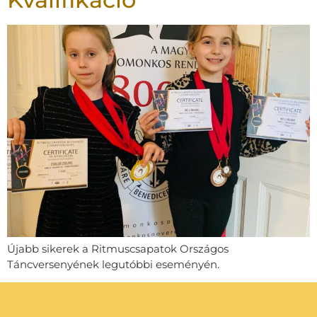
Újabb sikerek a Ritmuscsapatok Országos
Táncversenyének legutóbbi eseményén.