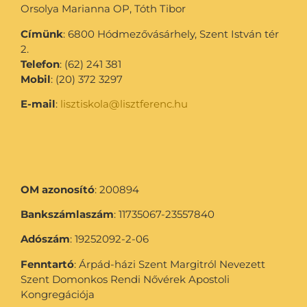
Orsolya Marianna OP, Tóth Tibor
Címünk
: 6800 Hódmezővásárhely, Szent István tér
2.
Telefon
: (62) 241 381
Mobil
: (20) 372 3297
E-mail
:
lisztiskola@lisztferenc.hu
OM azonosító
: 200894
Bankszámlaszám
: 11735067-23557840
Adószám
: 19252092-2-06
Fenntartó
: Árpád-házi Szent Margitról Nevezett
Szent Domonkos Rendi Nővérek Apostoli
Kongregációja