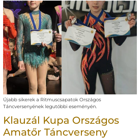
Újabb sikerek a Ritmuscsapatok Országos
Táncversenyének legutóbbi eseményén.
Klauzál Kupa Országos
Amatőr Táncverseny