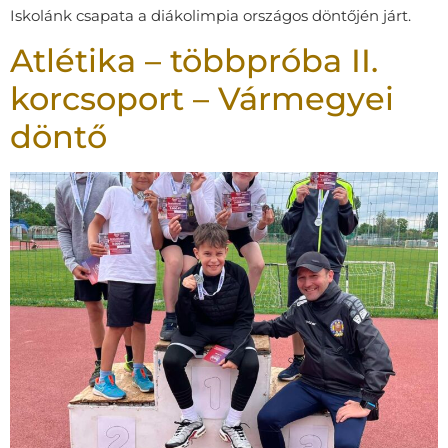
Iskolánk csapata a diákolimpia országos döntőjén járt.
Atlétika – többpróba II.
korcsoport – Vármegyei
döntő