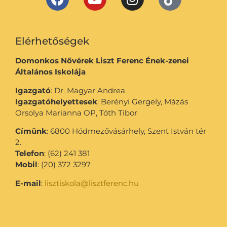
Elérhetőségek
Domonkos Nővérek Liszt Ferenc Ének-zenei
Általános Iskolája
Igazgató
: Dr. Magyar Andrea
Igazgatóhelyettesek
: Berényi Gergely, Mázás
Orsolya Marianna OP, Tóth Tibor
Címünk
: 6800 Hódmezővásárhely, Szent István tér
2.
Telefon
: (62) 241 381
Mobil
: (20) 372 3297
E-mail
:
lisztiskola@lisztferenc.hu