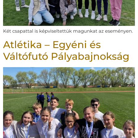
Két csapattal is képviseltettük magunkat az eseményen.
Atlétika – Egyéni és
Váltófutó Pályabajnokság