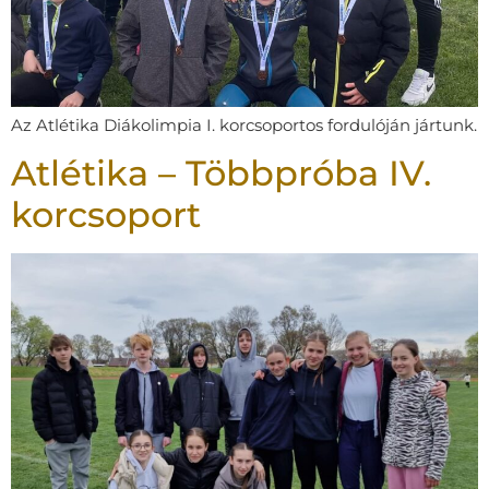
Az Atlétika Diákolimpia I. korcsoportos fordulóján jártunk.
Atlétika – Többpróba IV.
korcsoport