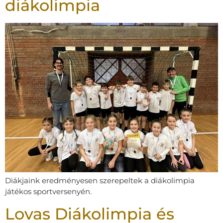
diákolimpia
Diákjaink eredményesen szerepeltek a diákolimpia
játékos sportversenyén.
Lovas Diákolimpia és