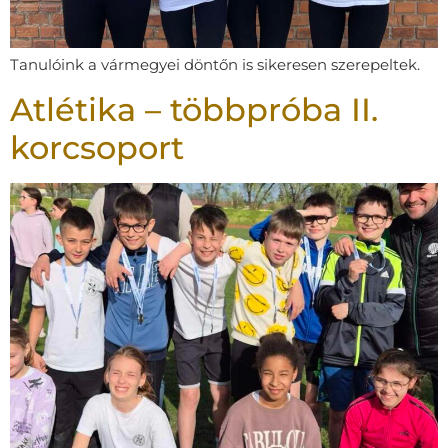
Tanulóink a vármegyei döntőn is sikeresen szerepeltek.
Atlétika – többpróba II.
korcsoport