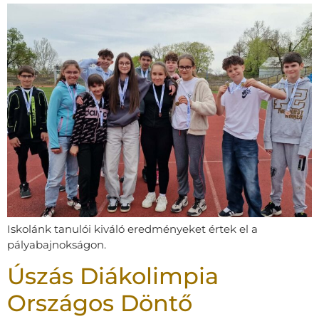
Iskolánk tanulói kiváló eredményeket értek el a
pályabajnokságon.
Úszás Diákolimpia
Országos Döntő