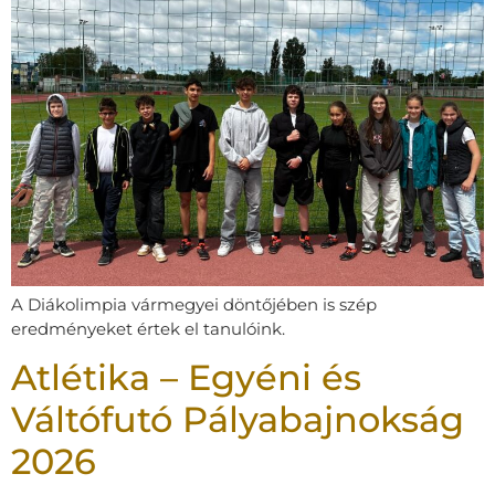
A Diákolimpia vármegyei döntőjében is szép
eredményeket értek el tanulóink.
Atlétika – Egyéni és
Váltófutó Pályabajnokság
2026