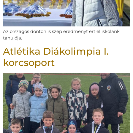
Az országos döntőn is szép eredményt ért el iskolánk
tanulója.
Atlétika Diákolimpia I.
korcsoport