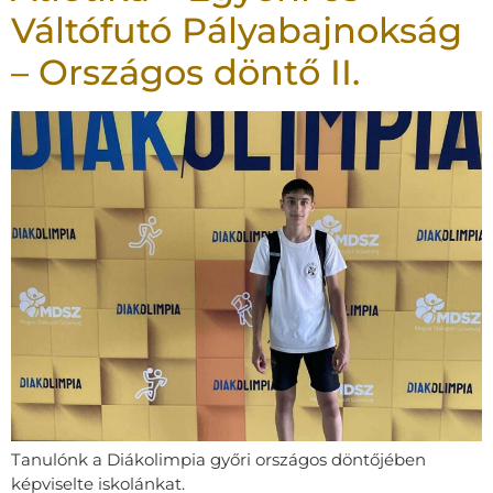
Váltófutó Pályabajnokság
– Országos döntő II.
Tanulónk a Diákolimpia győri országos döntőjében
képviselte iskolánkat.