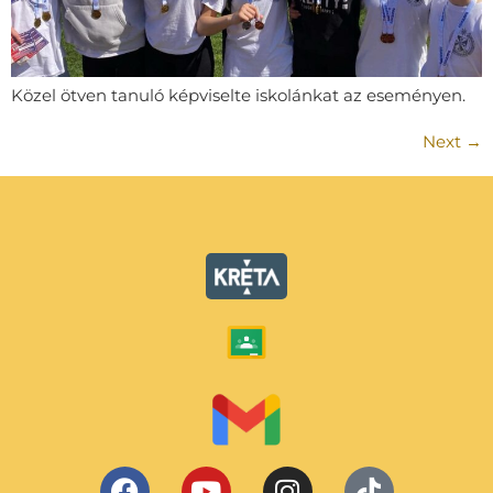
Közel ötven tanuló képviselte iskolánkat az eseményen.
Next
→