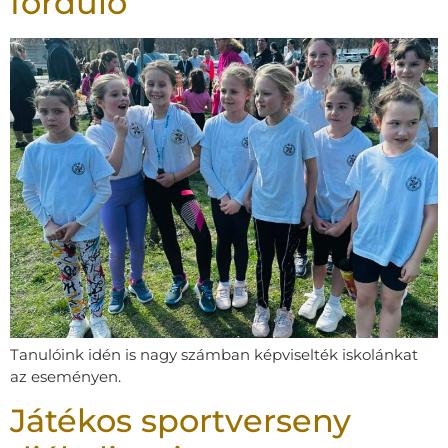
forduló
Tanulóink idén is nagy számban képviselték iskolánkat
az eseményen.
Játékos sportverseny