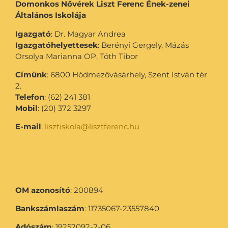
Domonkos Nővérek Liszt Ferenc Ének-zenei
Általános Iskolája
Igazgató
: Dr. Magyar Andrea
Igazgatóhelyettesek
: Berényi Gergely, Mázás
Orsolya Marianna OP, Tóth Tibor
Címünk
: 6800 Hódmezővásárhely, Szent István tér
2.
Telefon
: (62) 241 381
Mobil
: (20) 372 3297
E-mail
:
lisztiskola@lisztferenc.hu
OM azonosító
: 200894
Bankszámlaszám
: 11735067-23557840
Adószám
: 19252092-2-06