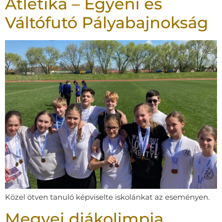
Atlétika – Egyéni és
Váltófutó Pályabajnokság
Közel ötven tanuló képviselte iskolánkat az eseményen.
Megyei diákolimpia