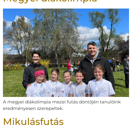
A megyei diákolimpia mezei futás döntőjén tanulóink
eredményesen szerepeltek.
Mikulásfutás