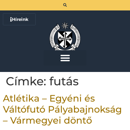
Híreink
Címke:
futás
Atlétika – Egyéni és
Váltófutó Pályabajnokság
– Vármegyei döntő