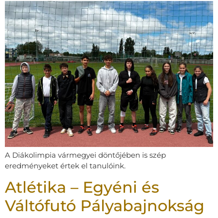
A Diákolimpia vármegyei döntőjében is szép
eredményeket értek el tanulóink.
Atlétika – Egyéni és
Váltófutó Pályabajnokság