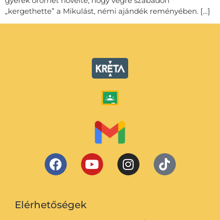
gyerek örömét növelte, hogy végre szabadon
„kergethette” a Mikulást, némi ajándék reményében. […]
Elérhetőségek