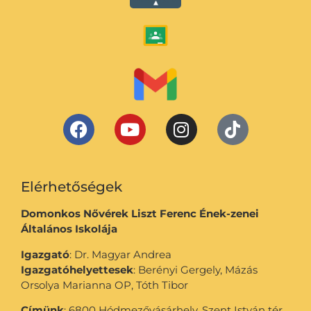
Elérhetőségek
Domonkos Nővérek Liszt Ferenc Ének-zenei
Általános Iskolája
Igazgató
: Dr. Magyar Andrea
Igazgatóhelyettesek
: Berényi Gergely, Mázás
Orsolya Marianna OP, Tóth Tibor
Címünk
: 6800 Hódmezővásárhely, Szent István tér