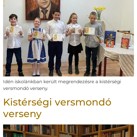
Idén iskolánkban került megrendezésre a kistérségi
versmondó verseny.
Kistérségi versmondó
verseny