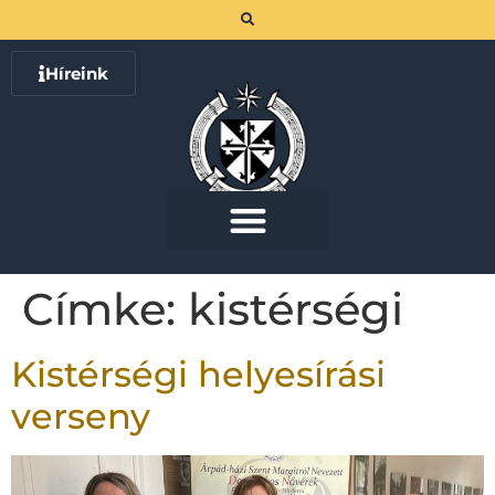
Híreink
Címke:
kistérségi
Kistérségi helyesírási
verseny