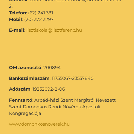
2.
Telefon
: (62) 241 381
Mobil
: (20) 372 3297
E-mail
:
lisztiskola@lisztferenc.hu
OM azonosító
: 200894
Bankszámlaszám
: 11735067-23557840
Adószám
: 19252092-2-06
Fenntartó
: Árpád-házi Szent Margitról Nevezett
Szent Domonkos Rendi Nővérek Apostoli
Kongregációja
www.domonkosnoverek.hu