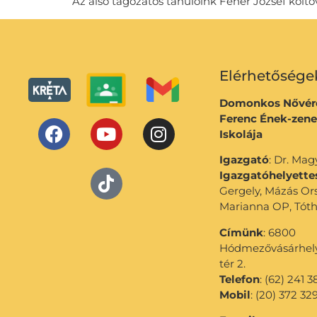
Az alsó tagozatos tanulóink Fehér József költ
Elérhetősége
Domonkos Nővére
Ferenc Ének-zene
Iskolája
Igazgató
: Dr. Ma
Igazgatóhelyette
Gergely, Mázás Or
Marianna OP, Tóth
Címünk
: 6800
Hódmezővásárhely,
tér 2.
Telefon
: (62) 241 3
Mobil
: (20) 372 32