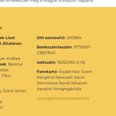
ővel emlékeztek meg a Magyar Költészet napjáról.
k
k Liszt
OM azonosító
: 200894
i Általános
Bankszámlaszám
: 11735067-
23557840
gyar Andrea
Adószám
: 19252092-2-06
sek
: Berényi
solya
Fenntartó
: Árpád-házi Szent
 Tibor
Margitról Nevezett Szent
Domonkos Rendi Nővérek
Apostoli Kongregációja
 Szent István
www.domonkosnoverek.hu
81
97