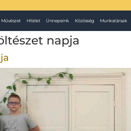
Művészet
Hitélet
Ünnepeink
Közösség
Munkatársak
ltészet napja
ja