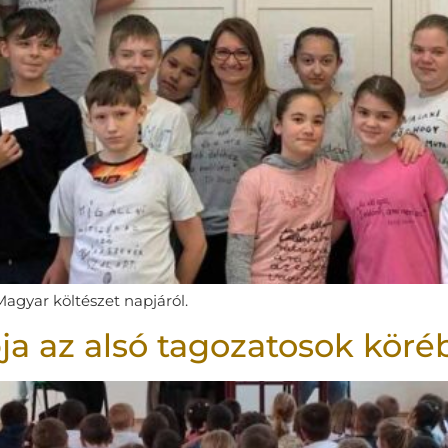
agyar költészet napjáról.
ja az alsó tagozatosok kör