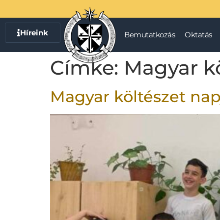
Híreink
Bemutatkozás
Oktatás
Címke:
Magyar kö
Magyar költészet nap