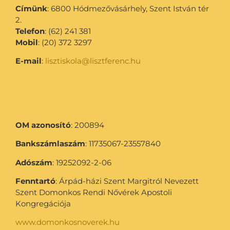
Címünk
: 6800 Hódmezővásárhely, Szent István tér
2.
Telefon
: (62) 241 381
Mobil
: (20) 372 3297
E-mail
:
lisztiskola@lisztferenc.hu
OM azonosító
: 200894
Bankszámlaszám
: 11735067-23557840
Adószám
: 19252092-2-06
Fenntartó
: Árpád-házi Szent Margitról Nevezett
Szent Domonkos Rendi Nővérek Apostoli
Kongregációja
www.domonkosnoverek.hu