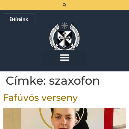
Híreink
Címke:
szaxofon
Fafúvós verseny