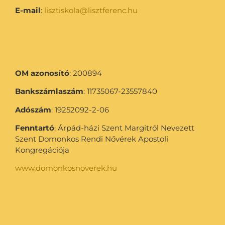
E-mail
:
lisztiskola@lisztferenc.hu
OM azonosító
: 200894
Bankszámlaszám
: 11735067-23557840
Adószám
: 19252092-2-06
Fenntartó
: Árpád-házi Szent Margitról Nevezett
Szent Domonkos Rendi Nővérek Apostoli
Kongregációja
www.domonkosnoverek.hu