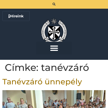
Híreink
Címke:
tanévzáró
Tanévzáró ünnepély