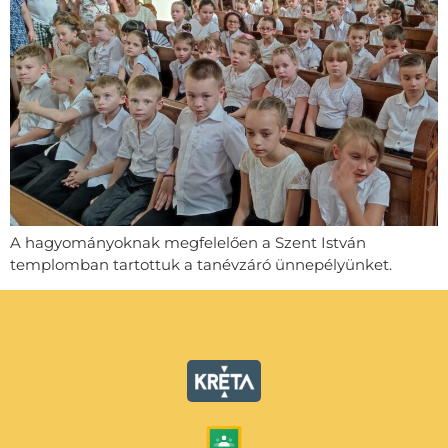
A hagyományoknak megfelelően a Szent István
templomban tartottuk a tanévzáró ünnepélyünket.