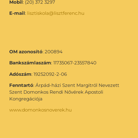
Mobil
: (20) 372 3297
E-mail
:
lisztiskola@lisztferenc.hu
OM azonosító
: 200894
Bankszámlaszám
: 11735067-23557840
Adószám
: 19252092-2-06
Fenntartó
: Árpád-házi Szent Margitról Nevezett
Szent Domonkos Rendi Nővérek Apostoli
Kongregációja
www.domonkosnoverek.hu