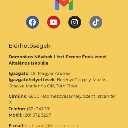
Elérhetőségek
Domonkos Nővérek Liszt Ferenc Ének-zenei
Általános Iskolája
Igazgató
: Dr. Magyar Andrea
Igazgatóhelyettesek
: Berényi Gergely, Mázás
Orsolya Marianna OP, Tóth Tibor
Címünk
: 6800 Hódmezővásárhely, Szent István tér
2.
Telefon
: (62) 241 381
Mobil
: (20) 372 3297
E-mail
:
lisztiskola@lisztferenc.hu