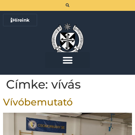
Híreink
Címke:
vívás
Vívóbemutató