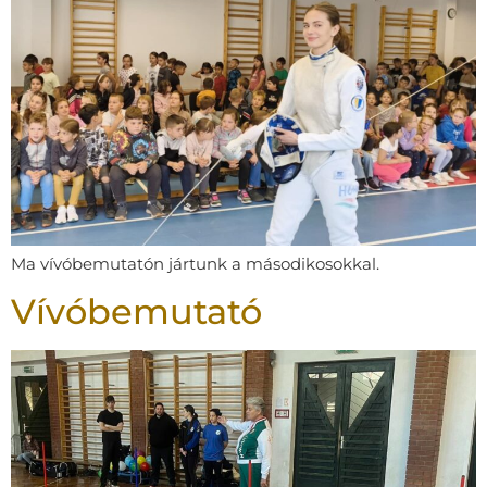
Ma vívóbemutatón jártunk a másodikosokkal.
Vívóbemutató