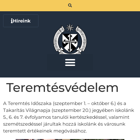
Híreink
Teremtésvédelem
A Teremtés Időszaka (szeptember 1. – október 6.) és a
Takarítás Világnapja (szeptember 20.) jegyében iskolánk
5., 6. és 7. évfolyamos tanulói kertészkedéssel, valamint
szemétszedéssel járultak hozzá iskolánk és városunk
teremtett értékeinek megóvásához.