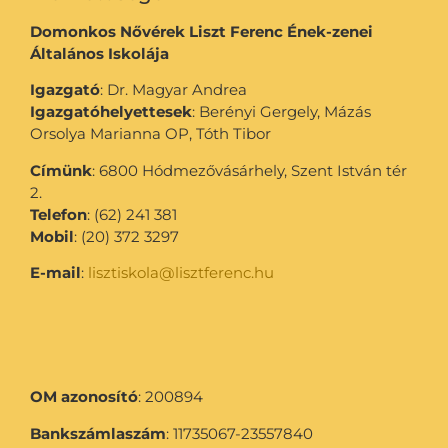
Domonkos Nővérek Liszt Ferenc Ének-zenei
Általános Iskolája
Igazgató
: Dr. Magyar Andrea
Igazgatóhelyettesek
: Berényi Gergely, Mázás
Orsolya Marianna OP, Tóth Tibor
Címünk
: 6800 Hódmezővásárhely, Szent István tér
2.
Telefon
: (62) 241 381
Mobil
: (20) 372 3297
E-mail
:
lisztiskola@lisztferenc.hu
OM azonosító
: 200894
Bankszámlaszám
: 11735067-23557840