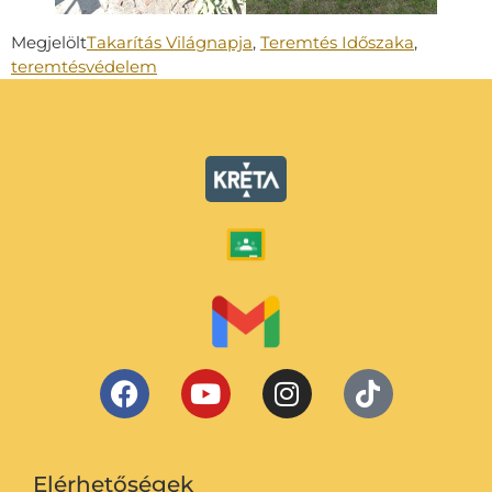
Megjelölt
Takarítás Világnapja
,
Teremtés Időszaka
,
teremtésvédelem
Elérhetőségek