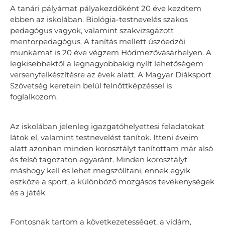
A tanári pályámat pályakezdőként 20 éve kezdtem
ebben az iskolában. Biológia-testnevelés szakos
pedagógus vagyok, valamint szakvizsgázott
mentorpedagógus. A tanítás mellett úszóedzői
munkámat is 20 éve végzem Hódmezővásárhelyen. A
legkisebbektől a legnagyobbakig nyílt lehetőségem
versenyfelkészítésre az évek alatt. A Magyar Diáksport
Szövetség keretein belül felnőttképzéssel is
foglalkozom.
Az iskolában jelenleg igazgatóhelyettesi feladatokat
látok el, valamint testnevelést tanítok. Itteni éveim
alatt azonban minden korosztályt tanítottam már alsó
és felső tagozaton egyaránt. Minden korosztályt
máshogy kell és lehet megszólítani, ennek egyik
eszköze a sport, a különböző mozgásos tevékenységek
és a játék.
Fontosnak tartom a következetességet, a vidám,