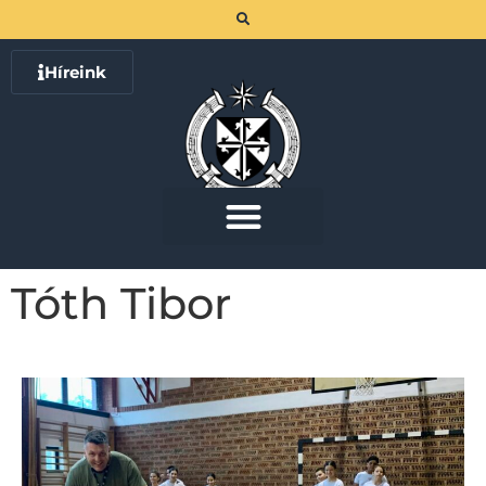
Híreink
Tóth Tibor