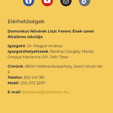
Elérhetőségek
Domonkos Nővérek Liszt Ferenc Ének-zenei
Általános Iskolája
Igazgató
: Dr. Magyar Andrea
Igazgatóhelyettesek
: Berényi Gergely, Mázás
Orsolya Marianna OP, Tóth Tibor
Címünk
: 6800 Hódmezővásárhely, Szent István tér
2.
Telefon
: (62) 241 381
Mobil
: (20) 372 3297
E-mail
:
lisztiskola@lisztferenc.hu