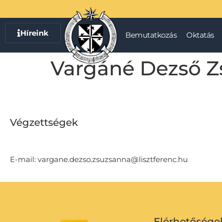
Híreink
Bemutatkozás
Oktatás
Vargáné Dezső Z
Végzettségek
E-mail: vargane.dezso.zsuzsanna@lisztferenc.hu
Elérhetősége