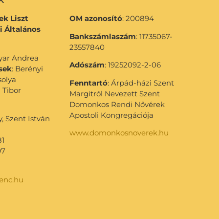
k Liszt
OM azonosító
: 200894
i Általános
Bankszámlaszám
: 11735067-
23557840
gyar Andrea
Adószám
: 19252092-2-06
sek
: Berényi
solya
Fenntartó
: Árpád-házi Szent
 Tibor
Margitról Nevezett Szent
Domonkos Rendi Nővérek
Apostoli Kongregációja
 Szent István
www.domonkosnoverek.hu
81
97
renc.hu