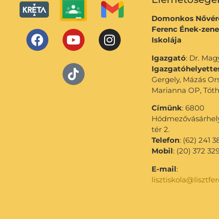
Domonkos Nővére
Ferenc Ének-zene
Iskolája
Igazgató
: Dr. Ma
Igazgatóhelyette
Gergely, Mázás Or
Marianna OP, Tóth
Címünk
: 6800
Hódmezővásárhely,
tér 2.
Telefon
: (62) 241 3
Mobil
: (20) 372 32
E-mail
:
lisztiskola@lisztfe