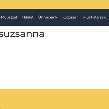
Művészet
Hitélet
Ünnepeink
Közösség
Munkatársak
suzsanna
k