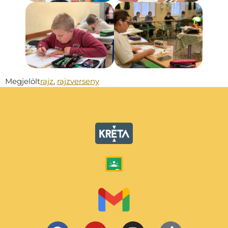
Megjelölt
rajz
,
rajzverseny