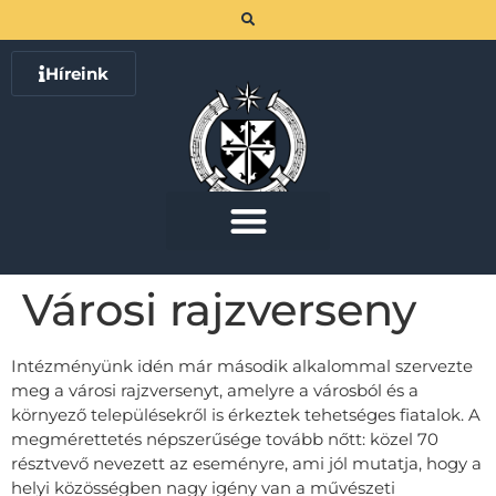
Híreink
Városi rajzverseny
Intézményünk idén már második alkalommal szervezte
meg a városi rajzversenyt, amelyre a városból és a
környező településekről is érkeztek tehetséges fiatalok. A
megmérettetés népszerűsége tovább nőtt: közel 70
résztvevő nevezett az eseményre, ami jól mutatja, hogy a
helyi közösségben nagy igény van a művészeti