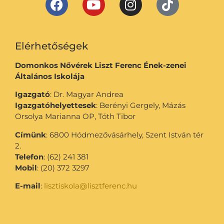
Elérhetőségek
Domonkos Nővérek Liszt Ferenc Ének-zenei
Általános Iskolája
Igazgató
: Dr. Magyar Andrea
Igazgatóhelyettesek
: Berényi Gergely, Mázás
Orsolya Marianna OP, Tóth Tibor
Címünk
: 6800 Hódmezővásárhely, Szent István tér
2.
Telefon
: (62) 241 381
Mobil
: (20) 372 3297
E-mail
:
lisztiskola@lisztferenc.hu