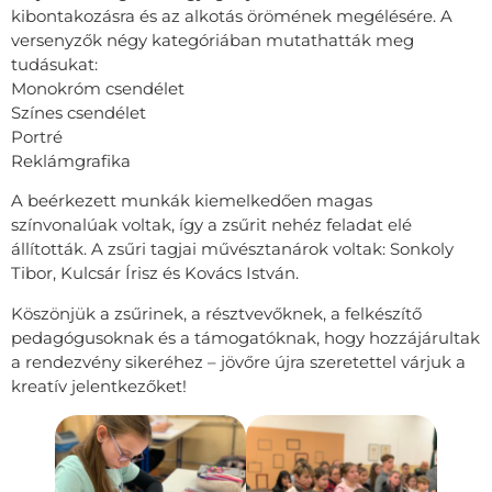
kibontakozásra és az alkotás örömének megélésére. A
versenyzők négy kategóriában mutathatták meg
tudásukat:
Monokróm csendélet
Színes csendélet
Portré
Reklámgrafika
A beérkezett munkák kiemelkedően magas
színvonalúak voltak, így a zsűrit nehéz feladat elé
állították. A zsűri tagjai művésztanárok voltak: Sonkoly
Tibor, Kulcsár Írisz és Kovács István.
Köszönjük a zsűrinek, a résztvevőknek, a felkészítő
pedagógusoknak és a támogatóknak, hogy hozzájárultak
a rendezvény sikeréhez – jövőre újra szeretettel várjuk a
kreatív jelentkezőket!