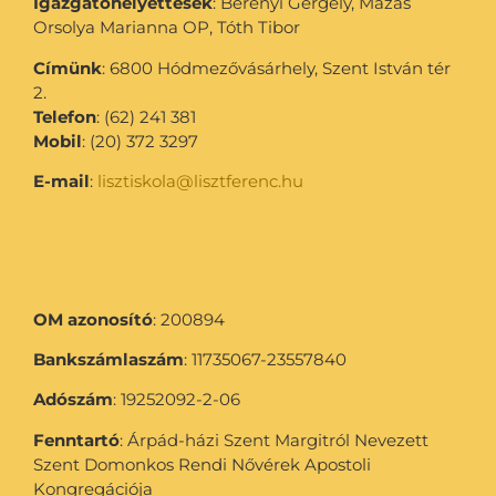
Igazgatóhelyettesek
: Berényi Gergely, Mázás
Orsolya Marianna OP, Tóth Tibor
Címünk
: 6800 Hódmezővásárhely, Szent István tér
2.
Telefon
: (62) 241 381
Mobil
: (20) 372 3297
E-mail
:
lisztiskola@lisztferenc.hu
OM azonosító
: 200894
Bankszámlaszám
: 11735067-23557840
Adószám
: 19252092-2-06
Fenntartó
: Árpád-házi Szent Margitról Nevezett
Szent Domonkos Rendi Nővérek Apostoli
Kongregációja