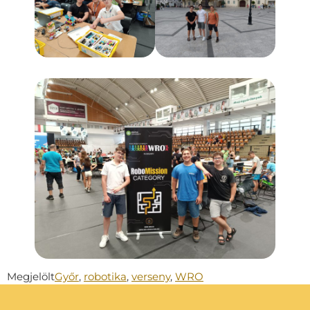
Megjelölt
Győr
,
robotika
,
verseny
,
WRO