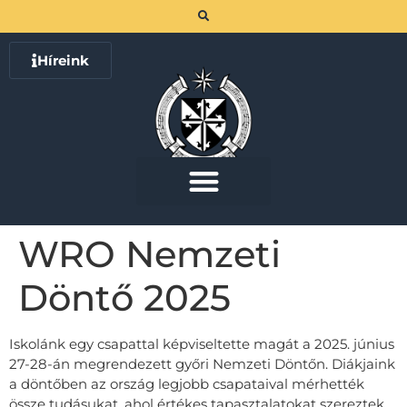
Híreink
WRO Nemzeti
Döntő 2025
Iskolánk egy csapattal képviseltette magát a 2025. június
27-28-án megrendezett győri Nemzeti Döntőn. Diákjaink
a döntőben az ország legjobb csapataival mérhették
össze tudásukat, ahol értékes tapasztalatokat szereztek,