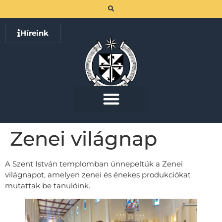
Híreink
Zenei világnap
A Szent István templomban ünnepeltük a Zenei
világnapot, amelyen zenei és énekes produkciókat
mutattak be tanulóink.