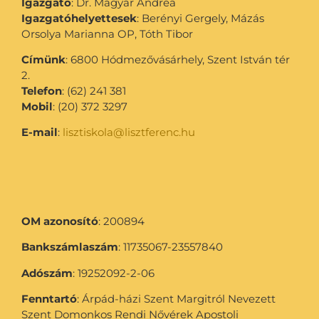
Igazgató
: Dr. Magyar Andrea
Igazgatóhelyettesek
: Berényi Gergely, Mázás
Orsolya Marianna OP, Tóth Tibor
Címünk
: 6800 Hódmezővásárhely, Szent István tér
2.
Telefon
: (62) 241 381
Mobil
: (20) 372 3297
E-mail
:
lisztiskola@lisztferenc.hu
OM azonosító
: 200894
Bankszámlaszám
: 11735067-23557840
Adószám
: 19252092-2-06
Fenntartó
: Árpád-házi Szent Margitról Nevezett
Szent Domonkos Rendi Nővérek Apostoli